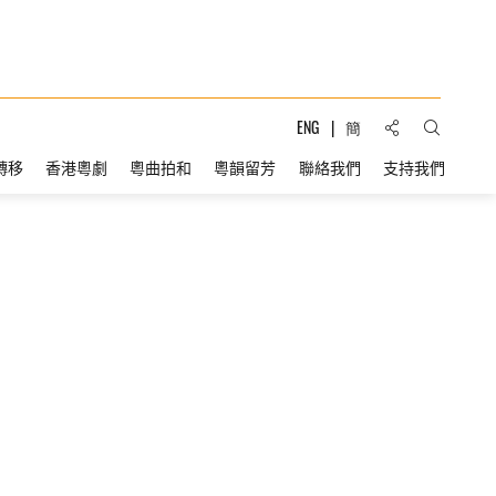
分享到:
ENG
簡
打開搜索
轉移
香港粵劇
粵曲拍和
粵韻留芳
聯絡我們
支持我們