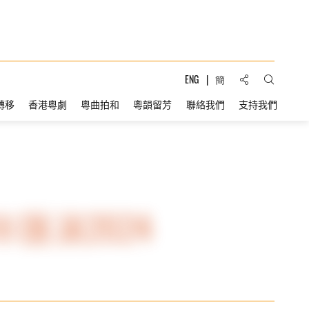
分享到:
ENG
簡
打開搜索
轉移
香港粵劇
粵曲拍和
粵韻留芳
聯絡我們
支持我們
演2024