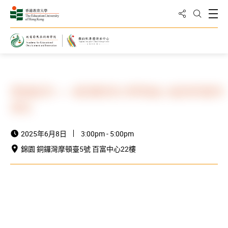
分享到
打
打開搜
主頁
最新消息與活動
活動資訊
粵韻留芳——香港教育大學粵曲小組2025週年
演出
2025年6月8日
3:00pm - 5:00pm
錦園 銅鑼灣摩頓臺5號 百富中心22樓