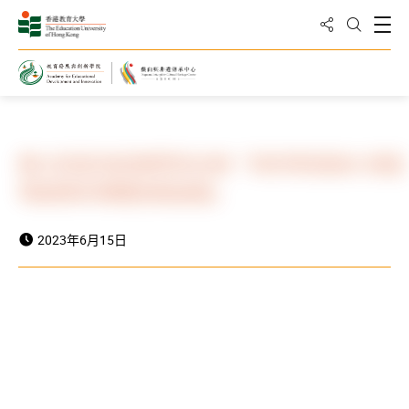
分享到
打
打開搜
主頁
最新消息與活動
最新消息
教大與星海音樂學院合辦「2023粵港澳大灣區
粵劇傳承傳播發展論壇」
2023年6月15日