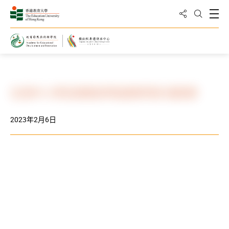
分享到
打
打開搜
主頁
最新消息與活動
活動剪影
全港中小學音樂教師粵劇教學獎 頒獎禮
2023年2月6日
下載所有照片