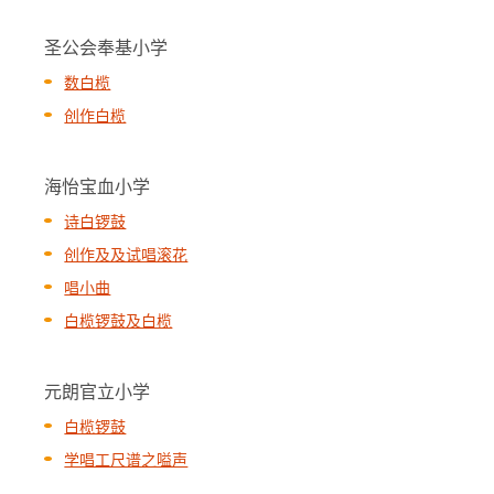
圣公会奉基小学
数白榄
创作白榄
海怡宝血小学
诗白锣鼓
创作及及试唱滚花
唱小曲
白榄锣鼓及白榄
元朗官立小学
白榄锣鼓
学唱工尺谱之嗌声