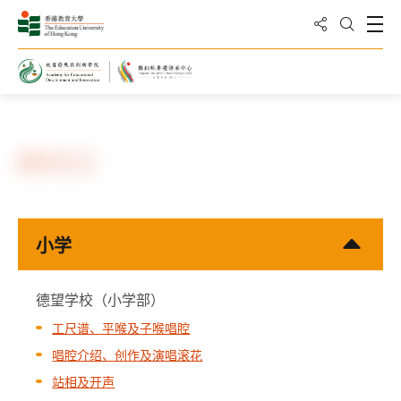
分享到
打
打开搜
主页
知识转移
教学实况
小学
德望学校（小学部）
工尺谱、平喉及子喉唱腔
唱腔介绍、创作及演唱滚花
站相及开声