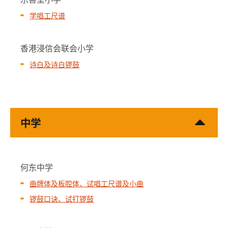
学唱工尺谱
香港浸信会联会小学
诗白及诗白锣鼓
中学
何东中学
曲牌体及板腔体、试唱工尺谱及小曲
锣鼓口诀、试打锣鼓