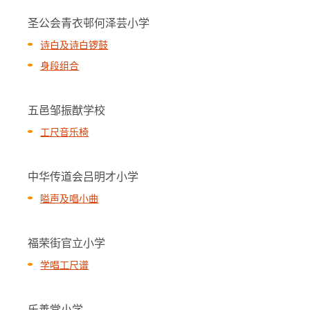
圣公会青衣邨何泽芸小学
诗白及诗白锣鼓
身段组合
五邑邹振猷学校
工尺音乐椅
中华传道会吕明才小学
嗌声及唱小曲
福荣街官立小学
学唱工尺谱
乐善堂小学