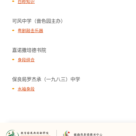
白榄知识
可风中学（啬色园主办）
粤剧敲击乐器
嘉诺撒培德书院
身段组合
保良局罗杰承（一九八三）中学
水袖身段