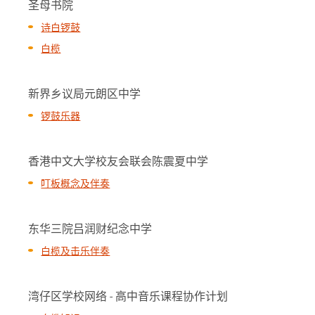
圣母书院
诗白锣鼓
白榄
新界乡议局元朗区中学
锣鼓乐器
香港中文大学校友会联会陈震夏中学
叮板概念及伴奏
东华三院吕润财纪念中学
白榄及击乐伴奏
湾仔区学校网络 - 高中音乐课程协作计划