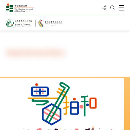
分享到
打
打开搜
主页
粤曲拍和iPad应用程式