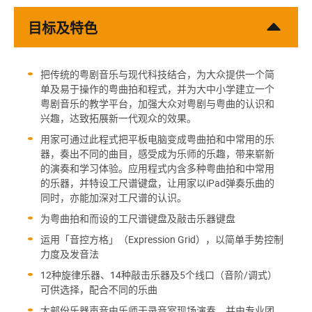
目标及特色
把传统的粤剧音乐与现代科技结合，为大众提供一个简
单及易于操作的粤曲拍和程式，并为大中小学建立一个
粤剧音乐的教学平台，加强大众对粤剧与粤曲的认识和
兴趣，达致拓展新一代观众的效果。
用家可通过此程式把平板电脑变成粤曲拍和中常用的乐
器，奏出不同的曲目，感受成为乐师的乐趣，带来崭新
的演奏和学习体验。应用程式内含多种粤曲拍和中常用
的乐器，并特设工尺谱键盘，让用家以iPad弹奏乐曲的
同时，亦能加深对工尺谱的认识。
为粤曲拍和而设的工尺谱键盘及敲击乐器键盘
运用「音控方格」（Expression Grid），以简单手势控制
力度及发音法
12种旋律乐器、14种敲击乐器及5个线口（音阶/调式）
可供选择，配合不同的乐曲
大部份乐器声音由乐师于录音室现场演奏，并由专业团