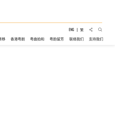
分享到:
ENG
繁
打开搜索
转移
香港粤剧
粤曲拍和
粤韵留芳
联络我们
支持我们