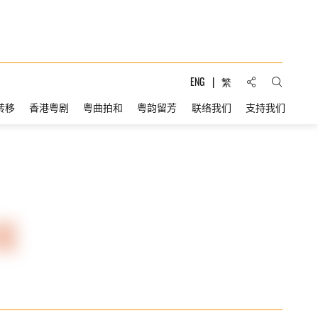
分享到:
ENG
繁
打开搜索
转移
香港粤剧
粤曲拍和
粤韵留芳
联络我们
支持我们
展